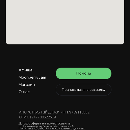
Афиша
Помочь
Moonberry Jam
Магазин
Подписаться на рассылку
О нас
АНО "ОТКРЫТЫЙ ДЖАЗ" ИНН: 9709113882
ОГРН: 1247700522519
Договор оферта на пожертвование
Положение о сборе пожертвований
Политика обработки персональных данных