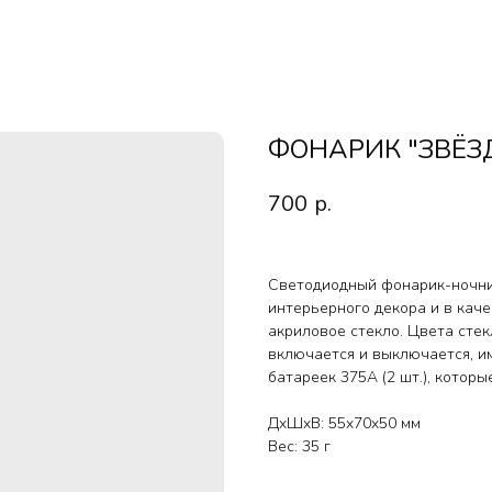
ФОНАРИК "ЗВЁЗД
700
р.
Светодиодный фонарик-ночни
интерьерного декора и в каче
акриловое стекло. Цвета стек
включается и выключается, и
батареек 375A (2 шт.), котор
ДxШxВ: 55x70x50 мм
Вес: 35 г