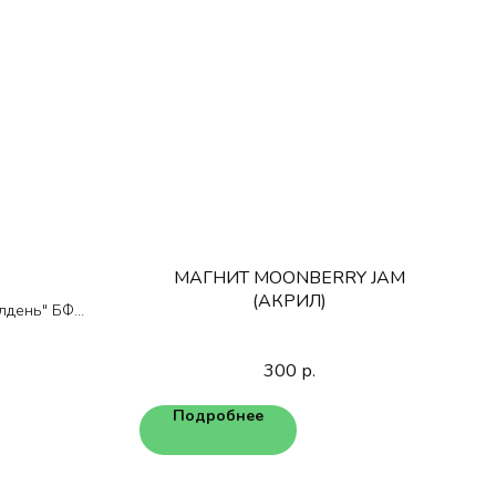
МАГНИТ MOONBERRY JAM
(АКРИЛ)
лдень" БФ
ь"
300
р.
Подробнее