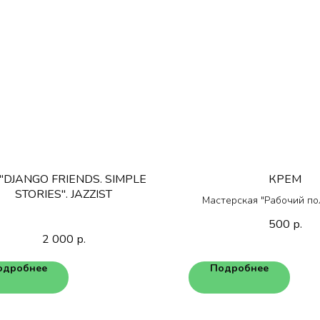
"DJANGO FRIENDS. SIMPLE
КРЕМ
STORIES". JAZZIST
Мастерская "Рабочий по
"Жизненный пут
500
р.
2 000
р.
одробнее
Подробнее