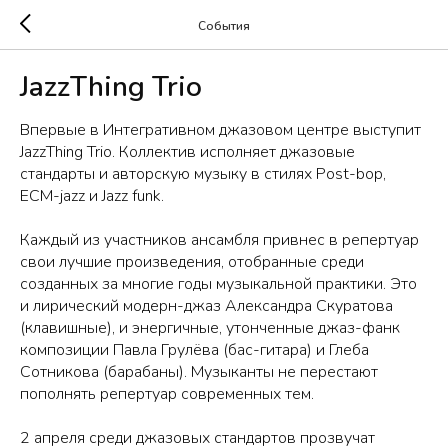
События
JazzThing Trio
Впервые в Интегративном джазовом центре выступит
JazzThing Trio. Коллектив исполняет джазовые
стандарты и авторскую музыку в стилях Post-bop,
ECM-jazz и Jazz funk.
Каждый из участников ансамбля привнес в репертуар
свои лучшие произведения, отобранные среди
созданных за многие годы музыкальной практики. Это
и лирический модерн-джаз Александра Скуратова
(клавишные), и энергичные, утонченные джаз-фанк
композиции Павла Грулёва (бас-гитара) и Глеба
Сотникова (барабаны). Музыканты не перестают
пополнять репертуар современных тем.
2 апреля среди джазовых стандартов прозвучат