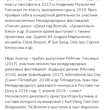
классу саксофона в 2013 и Академию Музыки им.
Гнесиных по классу звукорежиссуры в 2019. Ярко
проявил себя в концертной деятельности, участник
многочисленных Международных фестивалей:
«Гнесин-джаз», «Джаз над Волгой», «Архангельск-
Блюз» и др. В разное время выступает с такими
проектами, как: Quartet #4 Андрея Мартыненко,
ансамбль Chloe Brisson, JP Биг Бенд, Only Jazz Сергея
Белоусова и др.
Иван Акатов – трубач, выпускник РАМ им. Гнесиных
(2017), участник множества международных
джазовых фестивалей: «Будущее джаза» (Москва,
2016), Jazaar (Швейцария, 2017), International Jazz Day
(Санкт-Петербург, 2018) и др. Обладатель гран-при
Международного джазового конкурса в Ростове-на-
Дону в 2016 году. С апреля 2019 – солист
Московского джазового оркестра Игоря Бутмана, в
составе которого музицировал с Kurt Elling, Dee Dee
Bridgewater, Till Brönner и выступил в нью-йоркском