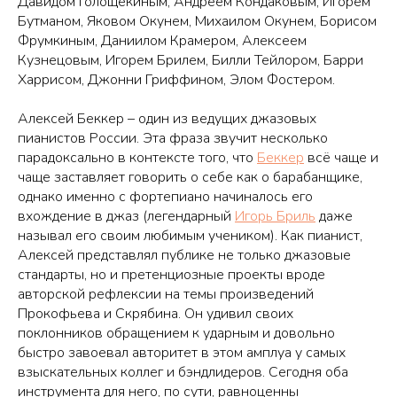
Давидом Голощекиным, Андреем Кондаковым, Игорем
Бутманом, Яковом Окунем, Михаилом Окунем, Борисом
Фрумкиным, Даниилом Крамером, Алексеем
Кузнецовым, Игорем Брилем, Билли Тейлором, Барри
Харрисом, Джонни Гриффином, Элом Фостером.
Алексей Беккер – один из ведущих джазовых
пианистов России. Эта фраза звучит несколько
парадоксально в контексте того, что
Беккер
всё чаще и
чаще заставляет говорить о себе как о барабанщике,
однако именно с фортепиано начиналось его
вхождение в джаз (легендарный
Игорь Бриль
даже
называл его своим любимым учеником). Как пианист,
Алексей представлял публике не только джазовые
стандарты, но и претенциозные проекты вроде
авторской рефлексии на темы произведений
Прокофьева и Скрябина. Он удивил своих
поклонников обращением к ударным и довольно
быстро завоевал авторитет в этом амплуа у самых
взыскательных коллег и бэндлидеров. Сегодня оба
инструмента для него, по сути, равноценны